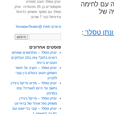
יונתן טסלר חובב ספורט
 עם לחימה
ואקסטרים בן 25 מהמרכז. יונתן
 16 בתולדותיה של
טסלר גם מסקר משחקי כדורגל
וכדורסל כבר 7 שנים.
ציוצים מאת @YonatanTesler
ונתן טסלר
:
פוסטים אחרונים
יונתן טסלר – מתרגשים שאתם
רואים בלוק? צפו ב10 הבלוקים
הטובים ביותר
יונתן טסלר – הקרב על תואר
השחקן הטוב בעולם בין קובי
ללברון
יונתן טסלר – מדוע מייקל ג'ורדן
נחשב עד היום לאגדה? צפו
בסרטון
יונתן טסלר – מייקל ג'ורדן
משחק מול אוהד של בראיינט
יונתן טסלר – קובי ברייאנט עם
81 נק' למשחק 1