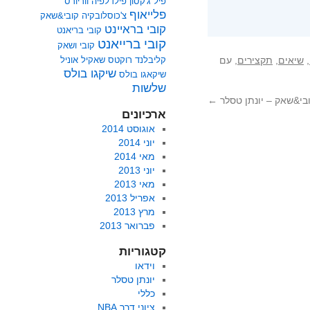
פיל ג'קסון
פילדלפיה ווריורס
פלייאוף
צ'כוסלובקיה
קובי&שאק
קובי בראיינט
קובי בריאנט
קובי ברייאנט
קובי ושאק
,
שיאים
,
תקצירים
, עם
קליבלנד
רוקטס
שאקיל אוניל
שיקגו בולס
שיקאגו בולס
שלשות
בי&שאק – יונתן טסלר
←
ארכיונים
אוגוסט 2014
יוני 2014
מאי 2014
יוני 2013
מאי 2013
אפריל 2013
מרץ 2013
פברואר 2013
קטגוריות
וידאו
יונתן טסלר
כללי
ציוני דרך NBA