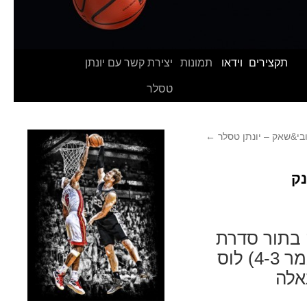
תקצירים
וידאו
תמונות
יצירת קשר עם יונתן
טסלר
בי&שאק – יונתן טסלר
←
נק
NB לשנת 2009-10 ידועה בתור סדרת
גמר קלאסית אשר הוכרעה במשחק 7 (בסוף נגמר 4-3) לוס
אלה