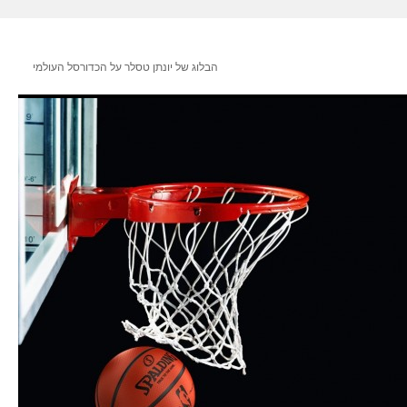
הבלוג של יונתן טסלר על הכדורסל העולמי