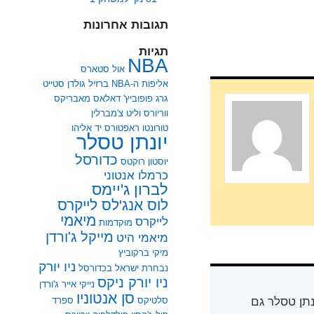
תגובות אחרונות
תגיות
NBA
אול סטארס
אליפות ה-NBA
ברזיל
גולדן סטייט
גרג פופוביץ'
דאלאס מאבריקס
ווריורס
וליט צ'מברלין
טורונטו ראפטורס
יד אליהו
יונתן טסלר
כדורסל
יוסטון רוקטס
כרמלו אנטוני
לברון ג'יימס
לוס אנג'לס לייקרס
מיאמי
לייקרס
מוקדמות
מייקל ג'ורדן
מיאמי היט
מיקי ברקוביץ
ניו יורק
נבחרת ישראל בכדורסל
ניו יורק ניקס
נייקי אייר ג'ורדן
סן אנטוניו
ים בן 25 מהמרכז. יונתן טסלר גם
סלטיקס
ספרד