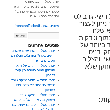
יונתן טסלר חובב ספורט
ואקסטרים בן 25 מהמרכז. יונתן
טסלר גם מסקר משחקי כדורגל
 מול השיקגו בולס
וכדורסל כבר 7 שנים.
ניתן לעצור
ציוצים מאת @YonatanTesler
וא שלח
למערכה את באבה וולס שביצע חמש עבירות בתוך 3 דקות
יא NBA לזמן הקצר ביותר של
פוסטים אחרונים
. דניס
יונתן טסלר – מתרגשים שאתם
רואים בלוק? צפו ב10 הבלוקים
ין והצליח
הטובים ביותר
ים לשחקן שלא
יונתן טסלר – הקרב על תואר
השחקן הטוב בעולם בין קובי
ללברון
יונתן טסלר – מדוע מייקל ג'ורדן
נחשב עד היום לאגדה? צפו
בסרטון
יונתן טסלר – מייקל ג'ורדן
משחק מול אוהד של בראיינט
יונתן טסלר – קובי ברייאנט עם
81 נק' למשחק 1