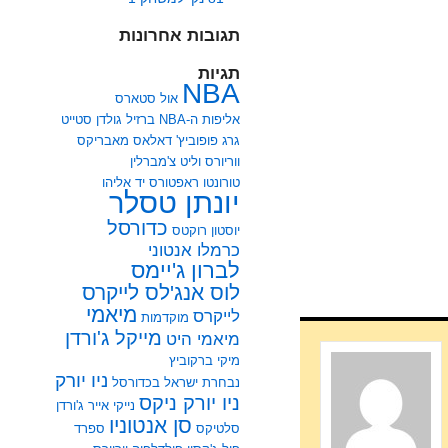
תגובות אחרונות
תגיות
NBA
אול סטארס
אליפות ה-NBA
ברזיל
גולדן סטייט
גרג פופוביץ'
דאלאס מאבריקס
ווריורס
וליט צ'מברלין
טורונטו ראפטורס
יד אליהו
יונתן טסלר
כדורסל
יוסטון רוקטס
כרמלו אנטוני
לברון ג'יימס
לוס אנג'לס לייקרס
מיאמי
לייקרס
מוקדמות
מייקל ג'ורדן
מיאמי היט
מיקי ברקוביץ
ניו יורק
נבחרת ישראל בכדורסל
ניו יורק ניקס
נייקי אייר ג'ורדן
סן אנטוניו
סלטיקס
ספרד