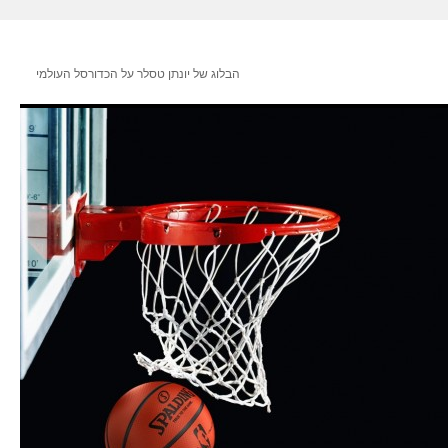
הבלוג של יונתן טסלר על הכדורסל העולמי