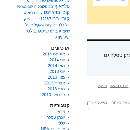
פיל ג'קסון
פילדלפיה ווריורס
פלייאוף
צ'כוסלובקיה
קובי&שאק
קובי בראיינט
קובי בריאנט
קובי ברייאנט
קובי ושאק
קליבלנד
רוקטס
שאקיל אוניל
שיקגו בולס
שיקאגו בולס
שלשות
ארכיונים
אוגוסט 2014
ים בן 25 מהמרכז. יונתן טסלר גם
יוני 2014
מאי 2014
יוני 2013
מאי 2013
אפריל 2013
יונתן טסלר
,
מייקל
מרץ 2013
פברואר 2013
גר ביותר – מייקל ג'ורדן
קטגוריות
←
וידאו
יונתן טסלר
כללי
ציוני דרך NBA