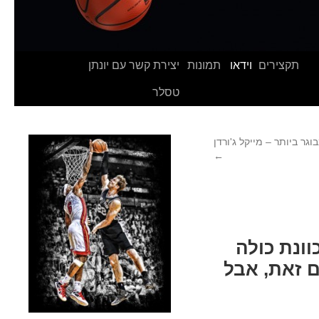
תקצירים
וידאו
תמונות
יצירת קשר עם יונתן
טסלר
גר ביותר – מייקל ג'ורדן
←
ונת כולה
ם זאת, אבל