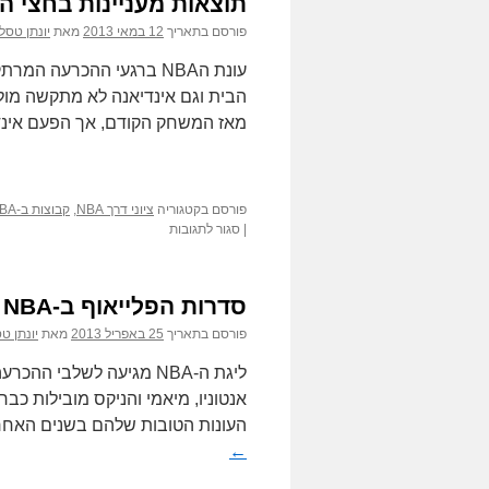
תוצאות מעניינות בחצי הג
את
שיא
פורסם בתאריך
12 במאי 2013
מאת
יונתן טסל
הנקודות
במשחק
עונת הNBA ברגעי ההכרעה
7
הבית וגם אינדיאנה לא מתקשה מול הנ
בסדרת
מאז המשחק הקודם, אך הפעם אינד
הגמר
פורסם בקטגוריה
ציוני דרך NBA
,
קבוצות ב-NBA
על
|
סגור לתגובות
תוצאות
מעניינות
בחצי
סדרות הפלייאוף ב-NBA מעלות הילוך
הגמר
האזורי
פורסם בתאריך
25 באפריל 2013
מאת
יונתן ט
בפלייאוף
ליגת ה-NBA מגיעה לשלבי 
העונות הטובות שלהם בשנים האחר
←