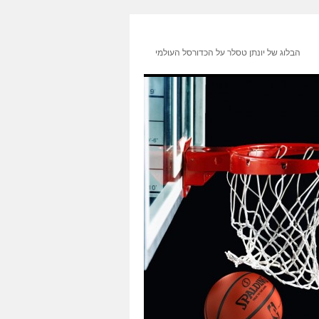
הבלוג של יונתן טסלר על הכדורסל העולמי