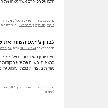
הלכו אל הלייקרס אשר ניצחו את
פורסם בקטגוריה
וידאו
,
יונתן טסלר
,
ציוני דרך NBA
ע
לייקרס
,
סלטיקס
,
קובי ברייאנט
|
סגור לתגובות
יו
ט
–
לברון ג'יימס השווה את שיא הנ
ל
מ
פורסם בתאריך
24 ביוני 2013
מאת
יונתן טסלר
א
ה
מאת יונתן טסלר כוכבה של מיאמי ה
ב
ע
נקודות בניצחון קבוצתו, 88:95 על סן אנטוניו, שהשלים ניצחון 3:4 …
פורסם בקטגוריה
וידאו
,
ציוני דרך NBA
,
שחקנים
על
לתגובות
לברון
ג'יימס
השווה