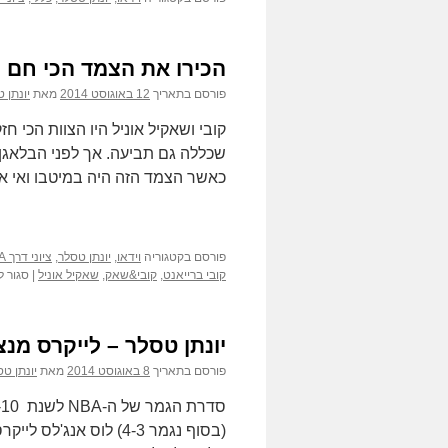
הכירו את הצמד הכי חם ק
פורסם בתאריך
12 באוגוסט 2014
מאת
יונתן 
כאשר הצמד הזה היה במיטבו ואי 
פורסם בקטגוריה
וידאו
,
יונתן טסלר
,
ציוני דרך NBA
קובי ברייאנט
,
קובי&שאק
,
שאקיל אוניל
|
סגור ל
יונתן טסלר – לייקרס מ
פורסם בתאריך
8 באוגוסט 2014
מאת
יונתן ט