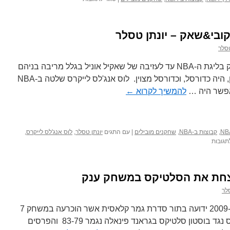
יונתן
טסלר
–
ובי&שאק – יונתן טסלר
מתרגשים
שאתם
טסלר
רואים
בלוק?
קובי ושאקיל אוניל היו הצוות הכי חזק בליגת ה-NBA עד לעזיבה של שאקיל אוניל בגלל מריבה בניהם
צפו
שכללה גם תביעה. אך לפני הבלאגן, היה כדורסל, וכדורסל מצוין. לוס אנג'לס לייקרס שלטה ב-NBA
ב10
אפשר היה …
להמשיך לקרוא
←
הבלוקים
הטובים
ביותר
,
קבוצות ב-NBA
,
שחקנים מובילים
|
עם התגים
יונתן טסלר
,
לוס אנג'לס לייקרס
,
על
תגובות
הכירו
את
הצמד
נצחת את הסלטיקס במשחק ענק
הכי
חם
סלר
קובי&שאק
–
סדרת הגמר של ה-NBA לשנת 2009-10 ידועה בתור סדרת גמר קלאסית אשר הוכרעה במשחק 7
יונתן
(בסוף נגמר 4-3) לוס אנג'לס לייקרס נגד בוסטון סלטיקס בגראנד פינאלה נגמר 83-79 והפרסים
טסלר