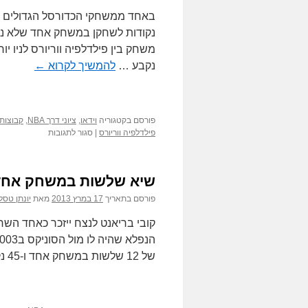
נקבע …
להמשיך לקרוא
←
פורסם בקטגוריה
וידאו
,
ציוני דרך NBA
,
קבוצות ב-
על
פילדלפיה ווריורס
|
סגור לתגובות
משחק
100
הנקודות
שיא שלשות במשחק אחד 
של
וילט
פורסם בתאריך
17 במרץ 2013
מאת
יונתן טסל
צ'מברליין
קובי בריאנט לנצח ייזכר כאחד הש
של 12 שלשות במשחק אחד ו-45 נקודות בסיכום, קובי …