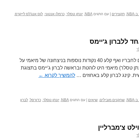
NBA
,
תקצירים
|
עם התגים
NBA
,
יונתן טסלר
,
כרמלו אנטוני
,
לוס אנג'לס לייקרס
,
רות
ייאוף
 ללברון ג'יימס
N
לות
ר
וך
כוכבה של מיאמי חילק 16 אסיסטים לחבריו ואף קלע 40 נקודות נוספות בניצחונה של מיאמי על
נתן טסלר) מיאמי היט לוהטת ובראשה לברון ג'יימס בתצוגת
ית. קינג לברון קלע באחוזים …
להמשיך לקרוא
←
NBA
,
שחקנים מובילים
,
שיאים
|
עם התגים
NBA
,
יונתן טסלר
,
כדורסל
,
לברון
ר