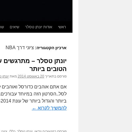
ראשי
אודות יונתן טסלר
שיאים
שחק
ציוני דרך NBA
ארכיון הקטגוריה:
הטובים ביותר
פורסם בתאריך
20 באוגוסט 2014
מאת
יונתן 
אם אתם אוהבים כדורסל ואוהבים ל
לסל..הסרטון הזה במיוחד עבורכים.
ביותר והגדול ביותר של עונת 2013-2014 בליגה הטובה בעולם, ליגת ה-NBA. מאת יונתן …
להמשיך לקרוא
←
פורסם בקטגוריה
וידאו
,
יונתן טסלר
,
כללי
,
ציוני דר