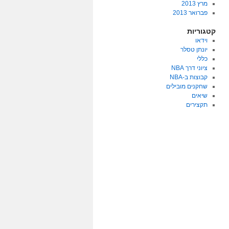
מרץ 2013
פברואר 2013
קטגוריות
וידאו
יונתן טסלר
כללי
ציוני דרך NBA
קבוצות ב-NBA
שחקנים מובילים
שיאים
תקצירים