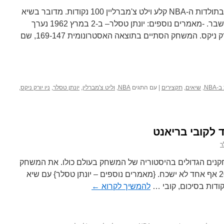
באחד ממשחקי הכדורסל הגדולים בתולדות ה-NBA קלע וילט צ'מברליין 100 נקודות. מדובר בשיא
נקודות לשחקן במשחק אחד שלא נשבר. -מאמרים נוספים: יונתן טסלר– ב-2 במרץ 1962 נערך
משחק בין פילדלפיה ווריורס לניו יורק ניקס. המשחק הסתיים בתוצאה האסטרונומית 169-147, שם
NBA
,
שיאים
,
תקצירים
|
עם התגים
NBA
,
וליט צ'מברלין
,
יונתן טסלר
,
ניו יורק ניקס
,
לקובי בריאנט
ר
חקנים הגדולים בהיסטוריה של המשחק בעולם כולו. את המשחק
הנפלא שהיה לו מול הסוניקס ב2003 אף אחד לא ישכח. {מאמרים נוספים – יונתן טסלר} עם שיא
להמשיך לקרוא
←