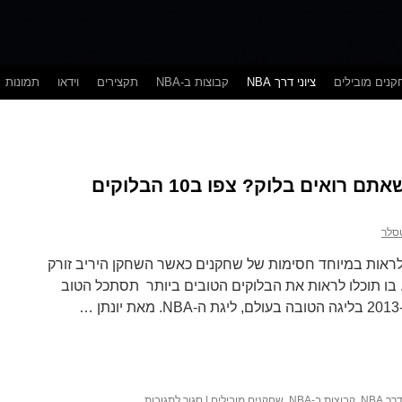
נים מובילים
ציוני דרך NBA
קבוצות ב-NBA
תקצירים
וידאו
תמונות
יונתן טסלר – מתרגשים שאתם רואים בלוק? צפו ב10 הבלוקים
טסלר
ראות במיוחד חסימות של שחקנים כאשר השחקן היריב זורק
 בו תוכלו לראות את הבלוקים הטובים ביותר תסתכל הטוב
על
ך NBA
,
קבוצות ב-NBA
,
שחקנים מובילים
|
סגור לתגובות