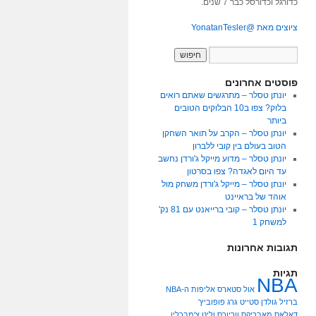
כדורגל וכדורסל כבר 7 שנים.
ציוצים מאת @YonatanTesler
פוסטים אחרונים
יונתן טסלר – מתרגשים שאתם רואים
בלוק? צפו ב10 הבלוקים הטובים
ביותר
יונתן טסלר – הקרב על תואר השחקן
הטוב בעולם בין קובי ללברון
יונתן טסלר – מדוע מייקל ג'ורדן נחשב
עד היום לאגדה? צפו בסרטון
יונתן טסלר – מייקל ג'ורדן משחק מול
אוהד של בראיינט
יונתן טסלר – קובי ברייאנט עם 81 נק'
למשחק 1
תגובות אחרונות
תגיות
NBA
אול סטארס
אליפות ה-NBA
ברזיל
גולדן סטייט
גרג פופוביץ'
דאלאס מאבריקס
ווריורס
וליט צ'מברלין