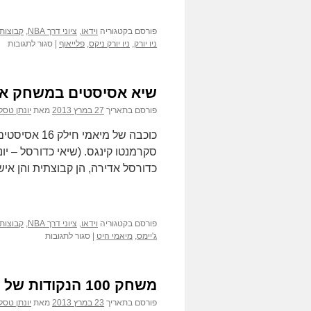
פורסם בקטגוריה
וידאו
,
ציוני דרך NBA
,
קבוצות ב-
על
ניו יורק
,
ניו יורק ניקס
,
פלייאוף
|
סגור לתגובות
סד
הפל
ב-
שיא אסיסטים במשחק אחד
BA
מע
פורסם בתאריך
27 במרץ 2013
מאת
יונתן טסל
היל
סקרמנטו קינגס. (שיאי כדורסל – יו
כדורסל אדירה, הן קבוצתית והן איש
פורסם בקטגוריה
וידאו
,
ציוני דרך NBA
,
קבוצות ב-
על
ג'יימס
,
מיאמי היט
|
סגור לתגובות
שיא
אסיסטים
במשחק
משחק 100 הנקודות של וילט צ'מברליין
אחד
ללברון
פורסם בתאריך
23 במרץ 2013
מאת
יונתן טסל
ג'יימס