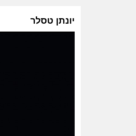
לדלג
לתוכן
יונתן טסלר