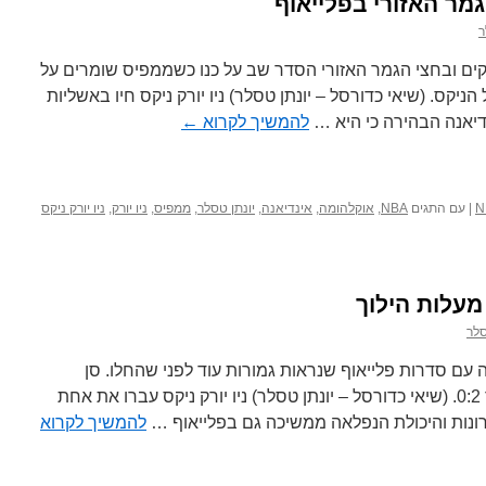
מר האזורי בפלייאוף
ר
 המרתקים ובחצי הגמר האזורי הסדר שב על כנו כשממפיס שומרים על
יקס. (שיאי כדורסל – יונתן טסלר) ניו יורק ניקס חיו באשליות
יאנה הבהירה כי היא …
להמשיך לקרוא
←
|
עם התגים
NBA
,
אוקלהומה
,
אינדיאנה
,
יונתן טסלר
,
ממפיס
,
ניו יורק
,
ניו יורק ניקס
סלר
ההכרעה עם סדרות פלייאוף שנראות גמורות עוד לפני שהחלו. סן
אנטוניו, מיאמי והניקס מובילות כבר 0:2. (שיאי כדורסל – יונתן טסלר) ניו יורק ניקס עברו את אחת
ונות והיכולת הנפלאה ממשיכה גם בפלייאוף …
להמשיך לקרוא