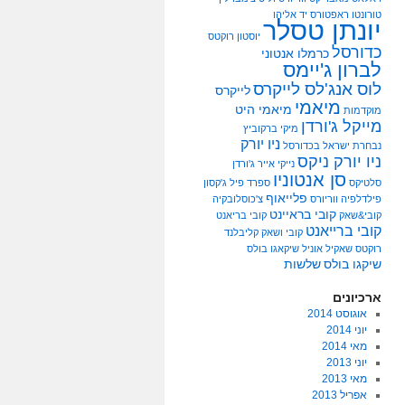
טורונטו ראפטורס
יד אליהו
יונתן טסלר
יוסטון רוקטס
כדורסל
כרמלו אנטוני
לברון ג'יימס
לוס אנג'לס לייקרס
לייקרס
מיאמי
מיאמי היט
מוקדמות
מייקל ג'ורדן
מיקי ברקוביץ
ניו יורק
נבחרת ישראל בכדורסל
ניו יורק ניקס
נייקי אייר ג'ורדן
סן אנטוניו
סלטיקס
ספרד
פיל ג'קסון
פלייאוף
פילדלפיה ווריורס
צ'כוסלובקיה
קובי בראיינט
קובי&שאק
קובי בריאנט
קובי ברייאנט
קובי ושאק
קליבלנד
רוקטס
שאקיל אוניל
שיקאגו בולס
שיקגו בולס
שלשות
ארכיונים
אוגוסט 2014
יוני 2014
מאי 2014
יוני 2013
מאי 2013
אפריל 2013