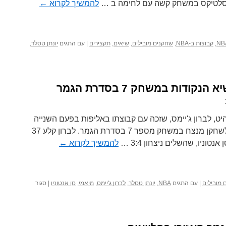
 הסלטיקס במשחק קשה עם לחימה ב …
להמשיך לקרוא
←
,
קבוצות ב-NBA
,
שחקנים מובילים
,
שיאים
,
תקצירים
|
עם התגים
יונתן טסלר
,
ל
נתן
סלר
קודות במשחק 7 בסדרת הגמר
ייקרס
נצחת
ת
סלטיקס
יט, לברון ג'יימס, שזכה עם קבוצתו באליפות בפעם השנייה
משחק
ברציפות, השווה את שיא הנקודות לשחקן מנצח במשחק מספר 7 בסדרת הגמר. לברון קלע 37
נק
להמשיך לקרוא
←
 מובילים
|
עם התגים
NBA
,
יונתן טסלר
,
לברון ג'יימס
,
מיאמי
,
סן אנטוניו
|
סגור