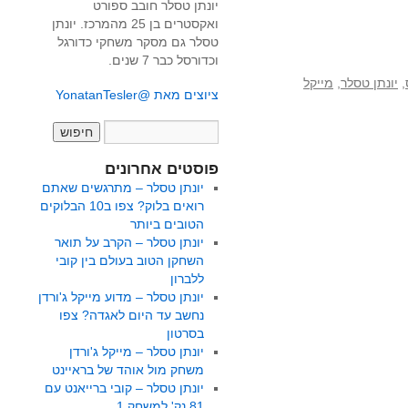
יונתן טסלר חובב ספורט
ואקסטרים בן 25 מהמרכז. יונתן
טסלר גם מסקר משחקי כדורגל
וכדורסל כבר 7 שנים.
,
יונתן טסלר
,
מייקל
ציוצים מאת @YonatanTesler
פוסטים אחרונים
יונתן טסלר – מתרגשים שאתם
רואים בלוק? צפו ב10 הבלוקים
הטובים ביותר
יונתן טסלר – הקרב על תואר
השחקן הטוב בעולם בין קובי
ללברון
יונתן טסלר – מדוע מייקל ג'ורדן
נחשב עד היום לאגדה? צפו
בסרטון
יונתן טסלר – מייקל ג'ורדן
משחק מול אוהד של בראיינט
יונתן טסלר – קובי ברייאנט עם
81 נק' למשחק 1