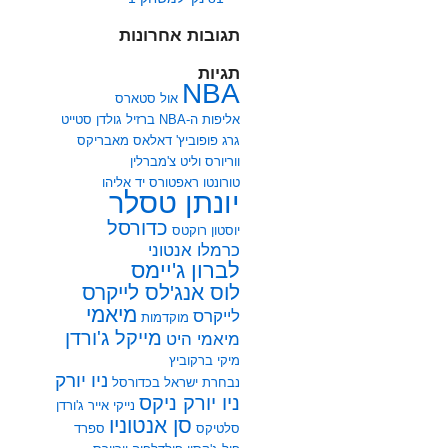
תגובות אחרונות
תגיות
NBA
אול סטארס
אליפות ה-NBA
ברזיל
גולדן סטייט
גרג פופוביץ'
דאלאס מאבריקס
ווריורס
וליט צ'מברלין
טורונטו ראפטורס
יד אליהו
יונתן טסלר
כדורסל
יוסטון רוקטס
כרמלו אנטוני
לברון ג'יימס
לוס אנג'לס לייקרס
מיאמי
לייקרס
מוקדמות
מייקל ג'ורדן
מיאמי היט
מיקי ברקוביץ
ניו יורק
נבחרת ישראל בכדורסל
ניו יורק ניקס
נייקי אייר ג'ורדן
סן אנטוניו
סלטיקס
ספרד