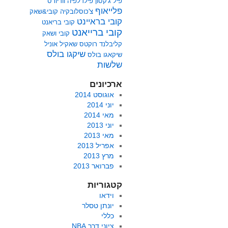
פיל ג'קסון
פילדלפיה ווריורס
פלייאוף
צ'כוסלובקיה
קובי&שאק
קובי בראיינט
קובי בריאנט
קובי ברייאנט
קובי ושאק
קליבלנד
רוקטס
שאקיל אוניל
שיקגו בולס
שיקאגו בולס
שלשות
ארכיונים
אוגוסט 2014
יוני 2014
מאי 2014
יוני 2013
מאי 2013
אפריל 2013
מרץ 2013
פברואר 2013
קטגוריות
וידאו
יונתן טסלר
כללי
ציוני דרך NBA