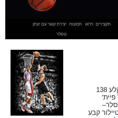
תקצירים
וידאו
תמונות
יצירת קשר עם יונתן
טסלר
ג'ק טיילור הגארד של מכללת גרינל מדיוויז'ן 3 קלע 138
יית'
טסלר–
יילור קבע