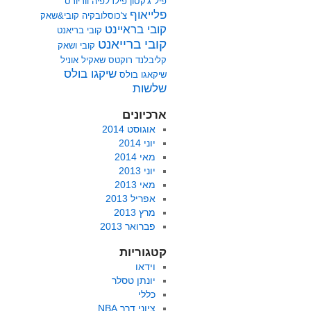
פיל ג'קסון
פילדלפיה ווריורס
פלייאוף
צ'כוסלובקיה
קובי&שאק
קובי בראיינט
קובי בריאנט
קובי ברייאנט
קובי ושאק
קליבלנד
רוקטס
שאקיל אוניל
שיקגו בולס
שיקאגו בולס
שלשות
ארכיונים
אוגוסט 2014
יוני 2014
מאי 2014
יוני 2013
מאי 2013
אפריל 2013
מרץ 2013
פברואר 2013
קטגוריות
וידאו
יונתן טסלר
כללי
ציוני דרך NBA