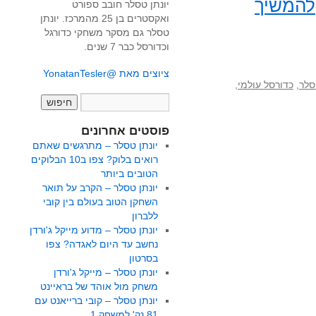
להמשיך
יונתן טסלר חובב ספורט
ואקסטרים בן 25 מהמרכז. יונתן
טסלר גם מסקר משחקי כדורגל
וכדורסל כבר 7 שנים.
ציוצים מאת @YonatanTesler
סלר
,
כדורסל עולמי
,
פוסטים אחרונים
יונתן טסלר – מתרגשים שאתם
רואים בלוק? צפו ב10 הבלוקים
הטובים ביותר
יונתן טסלר – הקרב על תואר
השחקן הטוב בעולם בין קובי
ללברון
יונתן טסלר – מדוע מייקל ג'ורדן
נחשב עד היום לאגדה? צפו
בסרטון
יונתן טסלר – מייקל ג'ורדן
משחק מול אוהד של בראיינט
יונתן טסלר – קובי ברייאנט עם
81 נק' למשחק 1