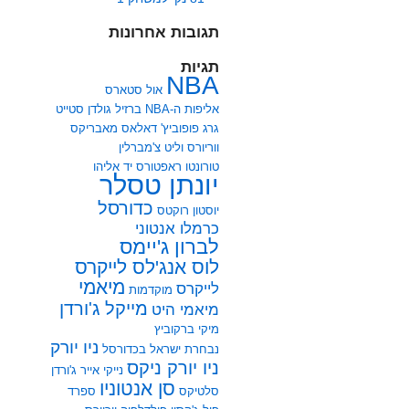
תגובות אחרונות
תגיות
NBA
אול סטארס
אליפות ה-NBA
ברזיל
גולדן סטייט
גרג פופוביץ'
דאלאס מאבריקס
ווריורס
וליט צ'מברלין
טורונטו ראפטורס
יד אליהו
יונתן טסלר
כדורסל
יוסטון רוקטס
כרמלו אנטוני
לברון ג'יימס
לוס אנג'לס לייקרס
מיאמי
לייקרס
מוקדמות
מייקל ג'ורדן
מיאמי היט
מיקי ברקוביץ
ניו יורק
נבחרת ישראל בכדורסל
ניו יורק ניקס
נייקי אייר ג'ורדן
סן אנטוניו
סלטיקס
ספרד