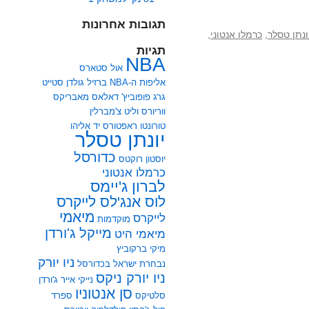
תגובות אחרונות
ונתן טסלר
,
כרמלו אנטוני
,
תגיות
NBA
אול סטארס
אליפות ה-NBA
ברזיל
גולדן סטייט
גרג פופוביץ'
דאלאס מאבריקס
ווריורס
וליט צ'מברלין
טורונטו ראפטורס
יד אליהו
יונתן טסלר
כדורסל
יוסטון רוקטס
כרמלו אנטוני
לברון ג'יימס
לוס אנג'לס לייקרס
מיאמי
לייקרס
מוקדמות
מייקל ג'ורדן
מיאמי היט
מיקי ברקוביץ
ניו יורק
נבחרת ישראל בכדורסל
ניו יורק ניקס
נייקי אייר ג'ורדן
סן אנטוניו
סלטיקס
ספרד