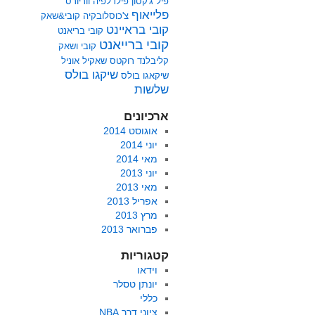
פיל ג'קסון
פילדלפיה ווריורס
פלייאוף
צ'כוסלובקיה
קובי&שאק
קובי בראיינט
קובי בריאנט
קובי ברייאנט
קובי ושאק
קליבלנד
רוקטס
שאקיל אוניל
שיקגו בולס
שיקאגו בולס
שלשות
ארכיונים
אוגוסט 2014
יוני 2014
מאי 2014
יוני 2013
מאי 2013
אפריל 2013
מרץ 2013
פברואר 2013
קטגוריות
וידאו
יונתן טסלר
כללי
ציוני דרך NBA