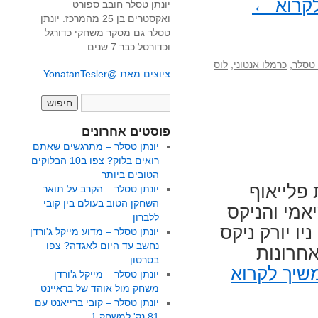
קרוא
←
יונתן טסלר חובב ספורט
ואקסטרים בן 25 מהמרכז. יונתן
טסלר גם מסקר משחקי כדורגל
וכדורסל כבר 7 שנים.
 טסלר
,
כרמלו אנטוני
,
לוס
ציוצים מאת @YonatanTesler
פוסטים אחרונים
יונתן טסלר – מתרגשים שאתם
רואים בלוק? צפו ב10 הבלוקים
הטובים ביותר
ת פלייאוף
יונתן טסלר – הקרב על תואר
השחקן הטוב בעולם בין קובי
יאמי והניקס
ללברון
לר) ניו יורק ניקס
יונתן טסלר – מדוע מייקל ג'ורדן
נחשב עד היום לאגדה? צפו
חרונות
בסרטון
שיך לקרוא
יונתן טסלר – מייקל ג'ורדן
משחק מול אוהד של בראיינט
יונתן טסלר – קובי ברייאנט עם
81 נק' למשחק 1