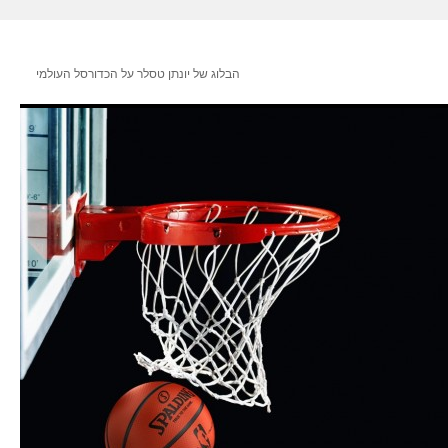
הבלוג של יונתן טסלר על הכדורסל העולמי