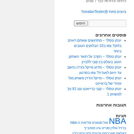
כדורגל וכדורסל כבר 7 שנים.
ציוצים מאת @YonatanTesler
פוסטים אחרונים
יונתן טסלר – מתרגשים שאתם רואים
בלוק? צפו ב10 הבלוקים הטובים
ביותר
יונתן טסלר – הקרב על תואר השחקן
הטוב בעולם בין קובי ללברון
יונתן טסלר – מדוע מייקל ג'ורדן נחשב
עד היום לאגדה? צפו בסרטון
יונתן טסלר – מייקל ג'ורדן משחק מול
אוהד של בראיינט
יונתן טסלר – קובי ברייאנט עם 81 נק'
למשחק 1
תגובות אחרונות
תגיות
NBA
אול סטארס
אליפות ה-NBA
ברזיל
גולדן סטייט
גרג פופוביץ'
דאלאס מאבריקס
ווריורס
וליט צ'מברלין