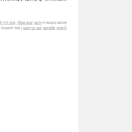
פורסם בקטגוריה
וידאו
,
יונתן טסלר
,
ציוני דרך NBA
ע
לייקרס
,
סלטיקס
,
קובי ברייאנט
|
סגור לתגובות
יו
ט
–
ל
מ
א
ה
ב
ע