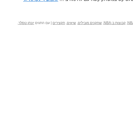
,
קבוצות ב-NBA
,
שחקנים מובילים
,
שיאים
,
תקצירים
|
עם התגים
יונתן טסלר
,
ל
נתן
סלר
ייקרס
נצחת
ת
סלטיקס
משחק
נק