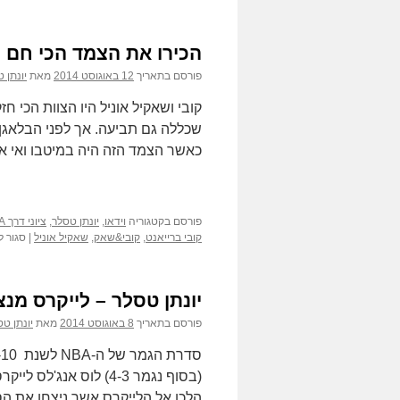
יונתן
טסלר
–
הכירו את הצמד הכי חם ק
קובי
ברייאנט
פורסם בתאריך
12 באוגוסט 2014
מאת
יונתן 
עם
81
נק'
למשחק
כאשר הצמד הזה היה במיטבו ואי 
1
פורסם בקטגוריה
וידאו
,
יונתן טסלר
,
ציוני דרך NBA
קובי ברייאנט
,
קובי&שאק
,
שאקיל אוניל
|
סגור ל
יונתן טסלר – לייקרס מ
פורסם בתאריך
8 באוגוסט 2014
מאת
יונתן ט
הלכו אל הלייקרס אשר ניצחו את