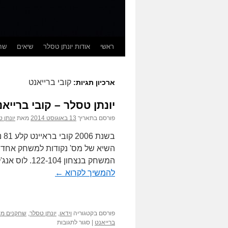
ראשי
אודות יונתן טסלר
שיאים
שחק
קובי ברייאנט
ארכיון תגיות:
יונתן טסלר – קובי ברייאנט עם 81 נק'
פורסם בתאריך
13 באוגוסט 2014
מאת
יונתן 
בש
השיא של מס' נקודות למשחק אחד ב
המשחק בנצחון 122-104. לוס אנג'לס למעשה כמעט הפסידה לראפטורס והייתה בפיגור 18 …
להמשיך לקרוא
←
פורסם בקטגוריה
וידאו
,
יונתן טסלר
,
שחקנים מו
על
ברייאנט
|
סגור לתגובות