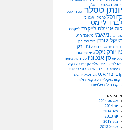
טורונטו ראפטורס
יד אליהו
יונתן טסלר
יוסטון רוקטס
כדורסל
כרמלו אנטוני
לברון ג'יימס
לוס אנג'לס לייקרס
לייקרס
מיאמי
מיאמי היט
מוקדמות
מייקל ג'ורדן
מיקי ברקוביץ
ניו יורק
נבחרת ישראל בכדורסל
ניו יורק ניקס
נייקי אייר ג'ורדן
סן אנטוניו
סלטיקס
ספרד
פיל ג'קסון
פלייאוף
פילדלפיה ווריורס
צ'כוסלובקיה
קובי בראיינט
קובי&שאק
קובי בריאנט
קובי ברייאנט
קובי ושאק
קליבלנד
רוקטס
שאקיל אוניל
שיקאגו בולס
שיקגו בולס
שלשות
ארכיונים
אוגוסט 2014
יוני 2014
מאי 2014
יוני 2013
מאי 2013
אפריל 2013