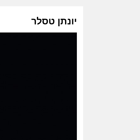
לדלג
לתוכן
יונתן טסלר