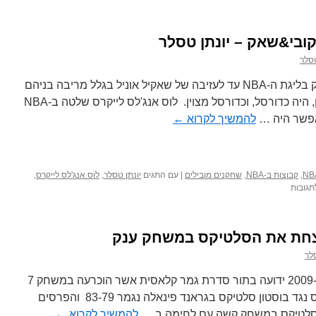
ובי&שאק – יונתן טסלר
טסלר
קובי ושאקיל אוניל היו הצוות הכי חזק בליגת ה-NBA עד לעזיבה של שאקיל אוניל בגלל מריבה בניהם
שכללה גם תביעה. אך לפני הבלאגן, היה כדורסל, וכדורסל מצוין. לוס אנג'לס לייקרס שלטה ב-NBA
אפשר היה …
להמשיך לקרוא
←
,
קבוצות ב-NBA
,
שחקנים מובילים
|
עם התגים
יונתן טסלר
,
לוס אנג'לס לייקרס
,
על
תגובות
הכירו
את
הצמד
נצחת את הסלטיקס במשחק ענק
הכי
חם
סלר
קובי&שאק
–
סדרת הגמר של ה-NBA לשנת 2009-10 ידועה בתור סדרת גמר קלאסית אשר הוכרעה במשחק 7
יונתן
(בסוף נגמר 4-3) לוס אנג'לס לייקרס נגד בוסטון סלטיקס בגראנד פינאלה נגמר 83-79 והפרסים
טסלר
 הסלטיקס במשחק קשה עם לחימה ב …
להמשיך לקרוא
←