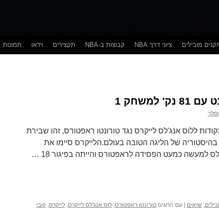
נים מובילים
ציוני דרך NBA
קבוצות ב-NBA
תקצירים
וידאו
תמונות
 למשחק 1
טסלר
נת 2006 קובי בראיינט קלע 81 נקודות ללוס אנג'לס לייקרס נגד טורונטו ראפטורס, זהו שבירת
היסטוריה של הליגה הטובה בעולם.הלייקרס סיימו את
בילים
,
שיאים
|
עם התגים
טורונטו ראפטורס
,
לוס אנג'לס לייקרס
,
לייקרס
,
קובי