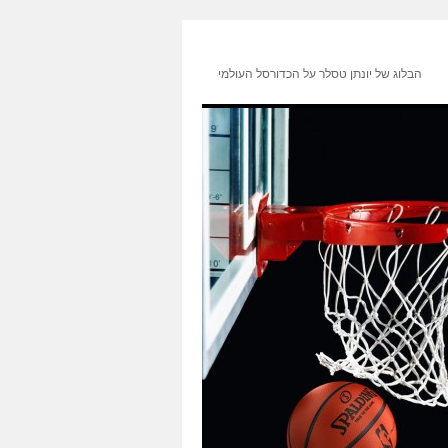
הבלוג של יונתן טסלר על הכדורסל העולמי