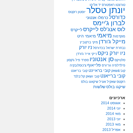
טורונטו ראפטורס
יד אליהו
יונתן טסלר
יוסטון רוקטס
כדורסל
כרמלו אנטוני
לברון ג'יימס
לוס אנג'לס לייקרס
לייקרס
מיאמי
מיאמי היט
מוקדמות
מייקל ג'ורדן
מיקי ברקוביץ
ניו יורק
נבחרת ישראל בכדורסל
ניו יורק ניקס
נייקי אייר ג'ורדן
סן אנטוניו
סלטיקס
ספרד
פיל ג'קסון
פלייאוף
פילדלפיה ווריורס
צ'כוסלובקיה
קובי בראיינט
קובי&שאק
קובי בריאנט
קובי ברייאנט
קובי ושאק
קליבלנד
רוקטס
שאקיל אוניל
שיקאגו בולס
שיקגו בולס
שלשות
ארכיונים
אוגוסט 2014
יוני 2014
מאי 2014
יוני 2013
מאי 2013
אפריל 2013