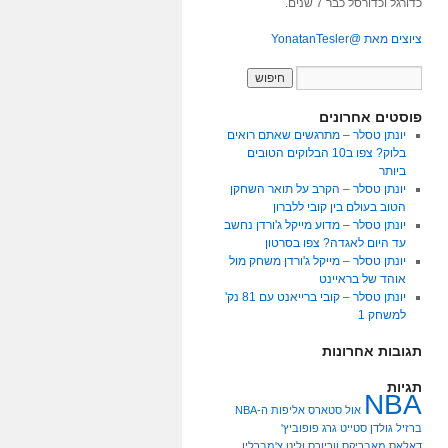
כדורגל וכדורסל כבר 7 שנים.
ציוצים מאת @YonatanTesler
פוסטים אחרונים
יונתן טסלר – מתרגשים שאתם רואים
בלוק? צפו ב10 הבלוקים הטובים
ביותר
יונתן טסלר – הקרב על תואר השחקן
הטוב בעולם בין קובי ללברון
יונתן טסלר – מדוע מייקל ג'ורדן נחשב
עד היום לאגדה? צפו בסרטון
יונתן טסלר – מייקל ג'ורדן משחק מול
אוהד של בראיינט
יונתן טסלר – קובי ברייאנט עם 81 נק'
למשחק 1
תגובות אחרונות
תגיות
NBA
אול סטארס
אליפות ה-NBA
ברזיל
גולדן סטייט
גרג פופוביץ'
דאלאס מאבריקס
ווריורס
וליט צ'מברלין