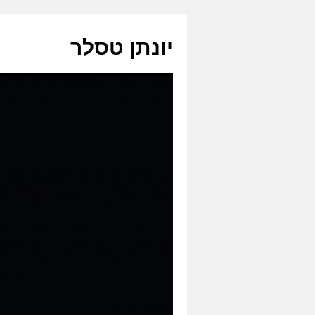
לדלג
לתוכן
יונתן טסלר