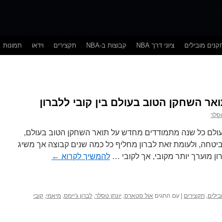
נים מובילים
ציוני דרך NBA
קבוצות ב-NBA
תקצירים
וידאו
תמונות
אר השחקן הטוב בעולם בין קובי ללברון
טסלר
ולם כל שנה מתמודדים מחדש על תואר השחקן הטוב בעולם,
יטחה, ולעומת זאת לברון מחליף כל כמה שנים קבוצה אך משיג
ון מוערך יותר מקובי, אך לקובי …
להמשיך לקרוא
←
בילים
,
תקצירים
|
עם התגים
אול סטארס
,
יונתן טסלר
,
לברון ג'יימס
,
מיאמי
,
קובי
תן