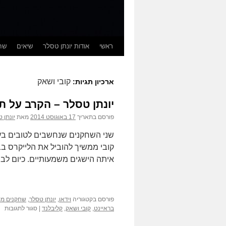
ראשי
אודות יונתן טסלר
שיאים
שחק
קובי ושאק
ארכיון תגיות:
יונתן טסלר – הקרב על תו
פורסם בתאריך
17 באוגוסט 2014
מאת
יונתן 
שני השחקנים שנחשבים לטובים בע
קובי ממשיך להוביל את הלייקרס בב
איתה הישגים משמעותיים. כיום לבר
פורסם בקטגוריה
וידאו
,
יונתן טסלר
,
שחקנים מו
על
בראיינט
,
קובי ושאק
,
קליבלנד
|
סגור לתגובות
יונ