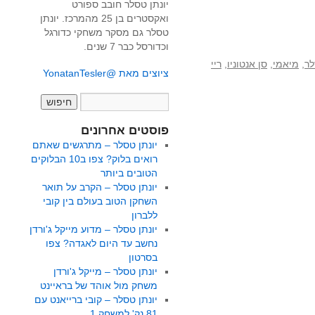
יונתן טסלר חובב ספורט
ואקסטרים בן 25 מהמרכז. יונתן
טסלר גם מסקר משחקי כדורגל
וכדורסל כבר 7 שנים.
לר
,
מיאמי
,
סן אנטוניו
,
ריי
ציוצים מאת @YonatanTesler
פוסטים אחרונים
יונתן טסלר – מתרגשים שאתם
רואים בלוק? צפו ב10 הבלוקים
הטובים ביותר
יונתן טסלר – הקרב על תואר
השחקן הטוב בעולם בין קובי
ללברון
יונתן טסלר – מדוע מייקל ג'ורדן
נחשב עד היום לאגדה? צפו
בסרטון
יונתן טסלר – מייקל ג'ורדן
משחק מול אוהד של בראיינט
יונתן טסלר – קובי ברייאנט עם
81 נק' למשחק 1