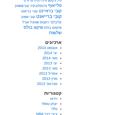
פיל ג'קסון
פילדלפיה ווריורס
פלייאוף
צ'כוסלובקיה
קובי&שאק
קובי בראיינט
קובי בריאנט
קובי ברייאנט
קובי ושאק
קליבלנד
רוקטס
שאקיל אוניל
שיקגו בולס
שיקאגו בולס
שלשות
ארכיונים
אוגוסט 2014
יוני 2014
מאי 2014
יוני 2013
מאי 2013
אפריל 2013
מרץ 2013
פברואר 2013
קטגוריות
וידאו
יונתן טסלר
כללי
ציוני דרך NBA