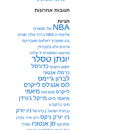
תגובות אחרונות
תגיות
NBA
אול סטארס
אליפות ה-NBA
ברזיל
גולדן סטייט
גרג פופוביץ'
דאלאס מאבריקס
ווריורס
וליט צ'מברלין
טורונטו ראפטורס
יד אליהו
יונתן טסלר
כדורסל
יוסטון רוקטס
כרמלו אנטוני
לברון ג'יימס
לוס אנג'לס לייקרס
מיאמי
לייקרס
מוקדמות
מייקל ג'ורדן
מיאמי היט
מיקי ברקוביץ
ניו יורק
נבחרת ישראל בכדורסל
ניו יורק ניקס
נייקי אייר ג'ורדן
סן אנטוניו
סלטיקס
ספרד