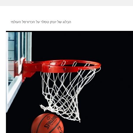
הבלוג של יונתן טסלר על הכדורסל העולמי