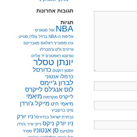
תגובות אחרונות
תגיות
NBA
אול סטארס
אליפות ה-NBA
ברזיל
גולדן סטייט
גרג פופוביץ'
דאלאס מאבריקס
ווריורס
וליט צ'מברלין
טורונטו ראפטורס
יד אליהו
יונתן טסלר
כדורסל
יוסטון רוקטס
כרמלו אנטוני
לברון ג'יימס
לוס אנג'לס לייקרס
מיאמי
לייקרס
מוקדמות
מייקל ג'ורדן
מיאמי היט
מיקי ברקוביץ
ניו יורק
נבחרת ישראל בכדורסל
ניו יורק ניקס
נייקי אייר ג'ורדן
סן אנטוניו
סלטיקס
ספרד