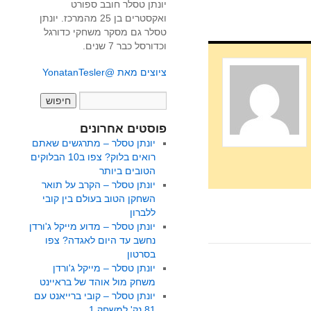
יונתן טסלר חובב ספורט
ואקסטרים בן 25 מהמרכז. יונתן
טסלר גם מסקר משחקי כדורגל
וכדורסל כבר 7 שנים.
ציוצים מאת @YonatanTesler
פוסטים אחרונים
יונתן טסלר – מתרגשים שאתם
רואים בלוק? צפו ב10 הבלוקים
הטובים ביותר
יונתן טסלר – הקרב על תואר
השחקן הטוב בעולם בין קובי
ללברון
יונתן טסלר – מדוע מייקל ג'ורדן
נחשב עד היום לאגדה? צפו
בסרטון
יונתן טסלר – מייקל ג'ורדן
משחק מול אוהד של בראיינט
יונתן טסלר – קובי ברייאנט עם
81 נק' למשחק 1