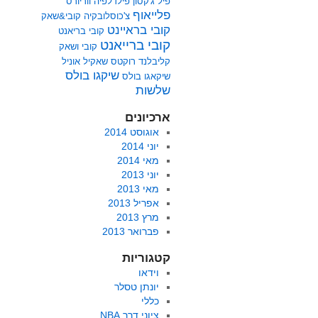
פיל ג'קסון
פילדלפיה ווריורס
פלייאוף
צ'כוסלובקיה
קובי&שאק
קובי בראיינט
קובי בריאנט
קובי ברייאנט
קובי ושאק
קליבלנד
רוקטס
שאקיל אוניל
שיקגו בולס
שיקאגו בולס
שלשות
ארכיונים
אוגוסט 2014
יוני 2014
מאי 2014
יוני 2013
מאי 2013
אפריל 2013
מרץ 2013
פברואר 2013
קטגוריות
וידאו
יונתן טסלר
כללי
ציוני דרך NBA